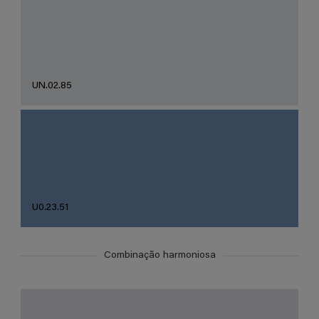
UN.02.85
U0.23.51
Combinação harmoniosa