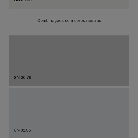
GN.00.88
Combinações com cores neutras
SN.00.76
UN.02.85