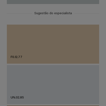
Sugestão do especialista
F0.12.77
UN.02.85