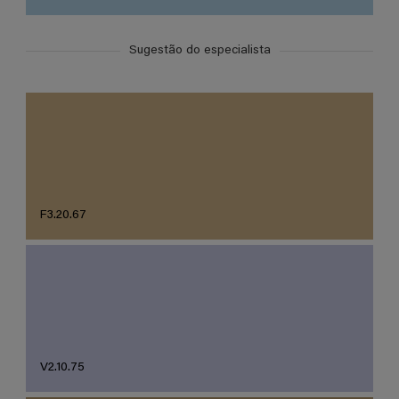
Sugestão do especialista
F3.20.67
V2.10.75