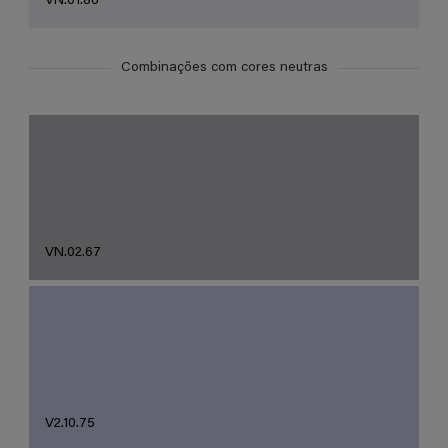
VN.01.86
Combinações com cores neutras
VN.02.67
V2.10.75