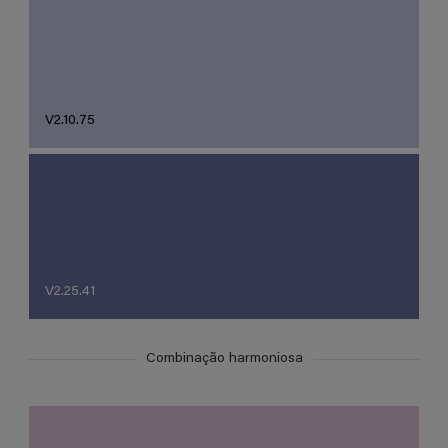
V2.10.75
V2.25.41
Combinação harmoniosa