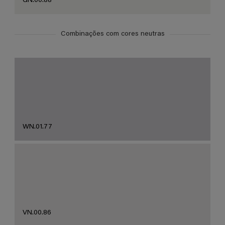
GN.00.88
Combinações com cores neutras
WN.01.77
VN.00.86