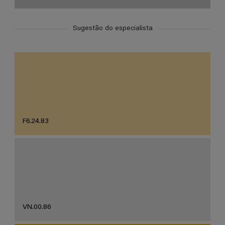
Sugestão do especialista
F6.24.83
VN.00.86