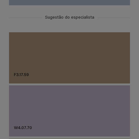
Sugestão do especialista
F3.17.59
W4.07.70