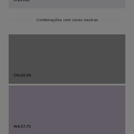
VN.01.86
Combinações com cores neutras
ON.00.59
W4.07.70