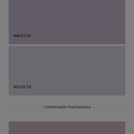
W4.07.70
W3.05.79
Combinação harmoniosa