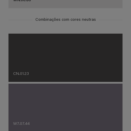
WN.00.86
Combinações com cores neutras
CN.01.23
W7.07.44