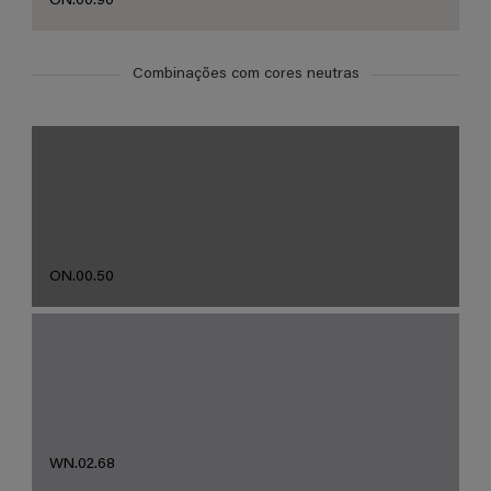
ON.00.90
Combinações com cores neutras
ON.00.50
WN.02.68