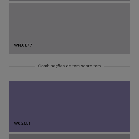
WN.01.77
Combinações de tom sobre tom
W0.21.51