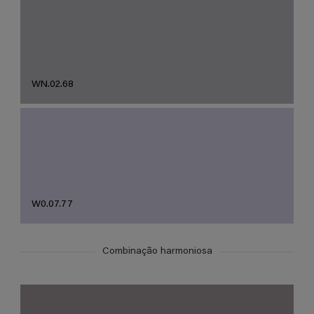
WN.02.68
W0.07.77
Combinação harmoniosa