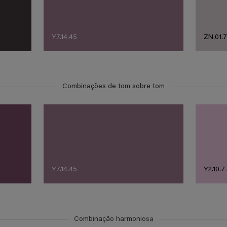
Y7.14.45
ZN.01.
Combinações de tom sobre tom
Y7.14.45
Y2.10.7
Combinação harmoniosa