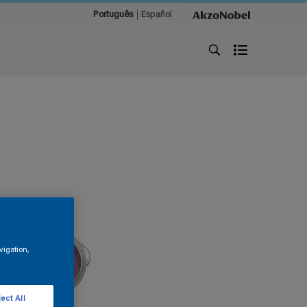
Português
Español
vigation,
ect All