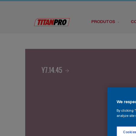
PRODUTOS
C
Y7.14.45
We respec
By clicking 
analyze site 
Cookies