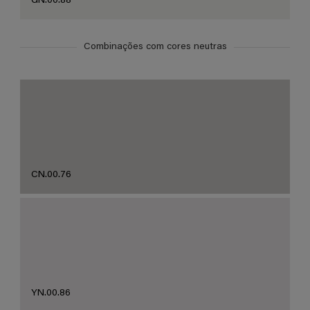
GN.00.88
Combinações com cores neutras
CN.00.76
YN.00.86