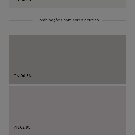
GN.00.88
Combinações com cores neutras
CN.00.76
YN.02.83