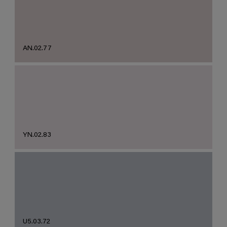
AN.02.77
YN.02.83
U5.03.72