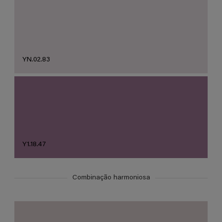
YN.02.83
Y1.18.47
Combinação harmoniosa