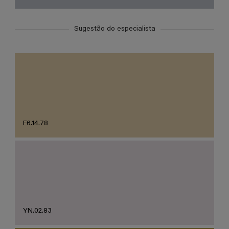
Sugestão do especialista
F6.14.78
YN.02.83