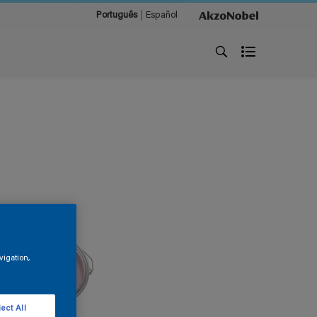
Português
Español
vigation,
ect All