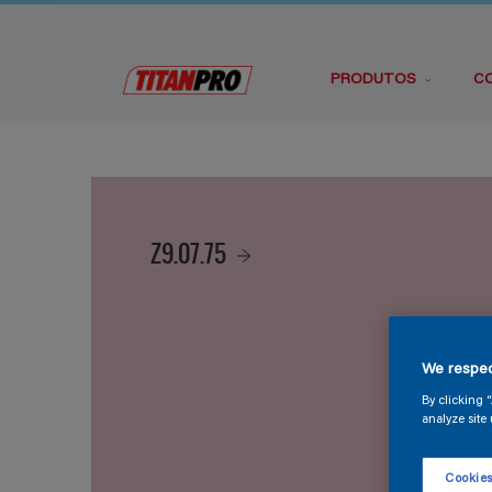
PRODUTOS
C
Z9.07.75
We respec
By clicking 
analyze site 
Cookies