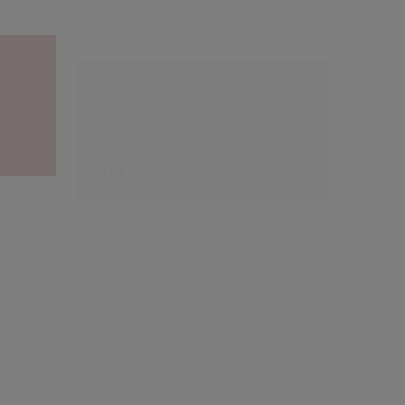
Z9.07.75
W8.08.
Sugestão do especialista