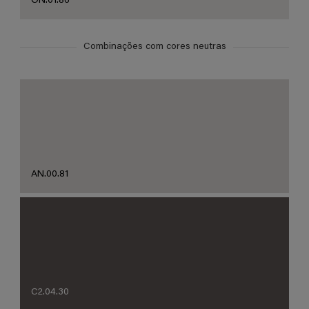
ON.01.86
Combinações com cores neutras
AN.00.81
C2.04.30