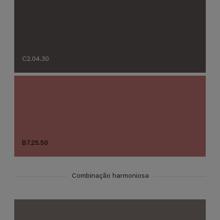
C2.04.30
B7.25.50
Combinação harmoniosa