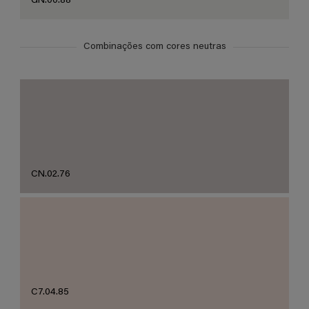
GN.00.88
Combinações com cores neutras
CN.02.76
C7.04.85