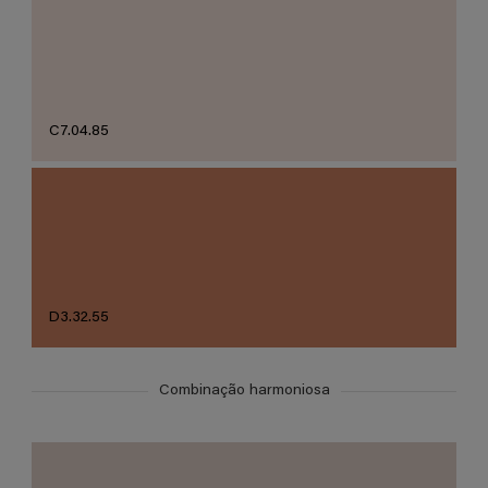
C7.04.85
D3.32.55
Combinação harmoniosa