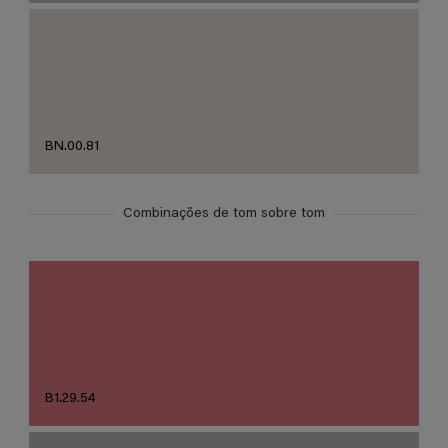
BN.00.81
Combinações de tom sobre tom
B1.29.54