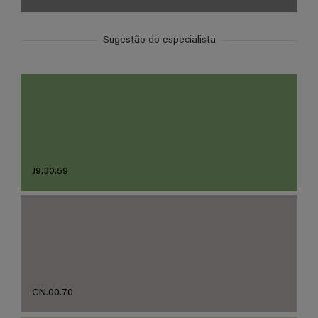
Sugestão do especialista
J9.30.59
CN.00.70