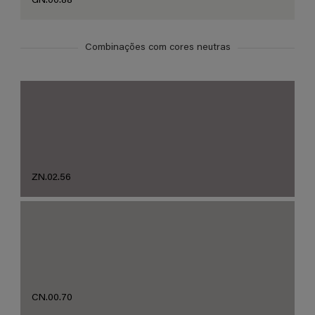
GN.00.88
Combinações com cores neutras
ZN.02.56
CN.00.70