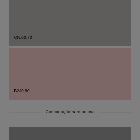
CN.00.70
B2.10.80
Combinação harmoniosa