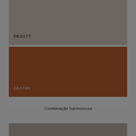
D6.03.77
D6.57.45
Combinação harmoniosa