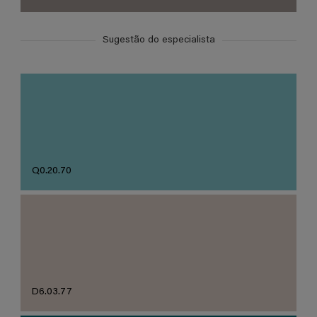
Sugestão do especialista
Q0.20.70
D6.03.77