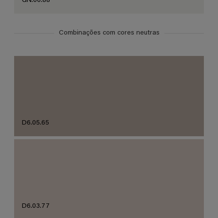
GN.00.88
Combinações com cores neutras
D6.05.65
D6.03.77