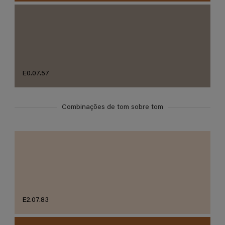
E0.07.57
Combinações de tom sobre tom
E2.07.83