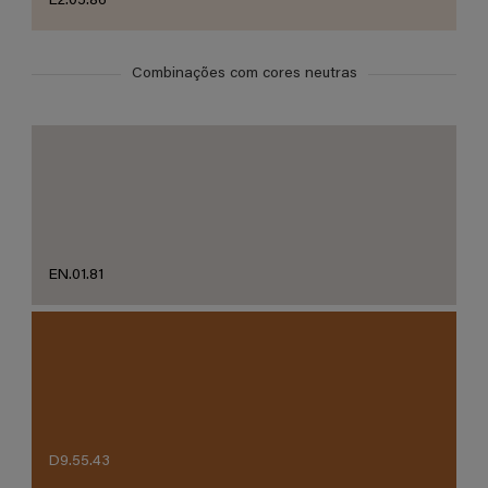
E2.05.86
Combinações com cores neutras
EN.01.81
D9.55.43