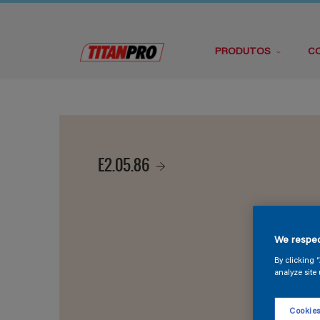
PRODUTOS
C
E2.05.86
We respec
By clicking 
analyze site 
Cookies