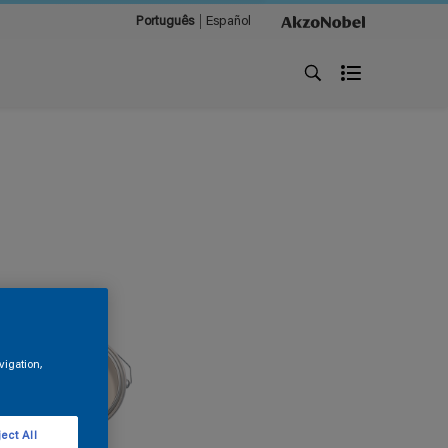
Português
Español
vigation,
ect All