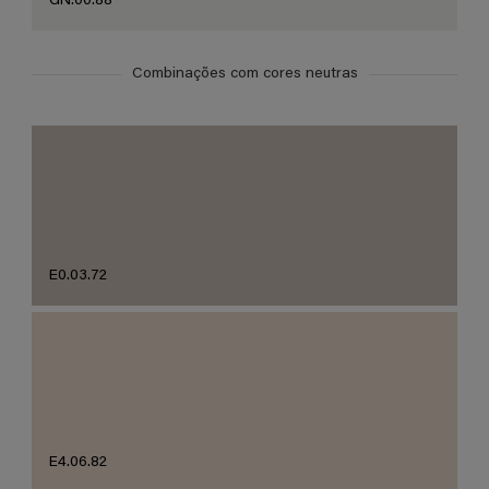
GN.00.88
Combinações com cores neutras
E0.03.72
E4.06.82