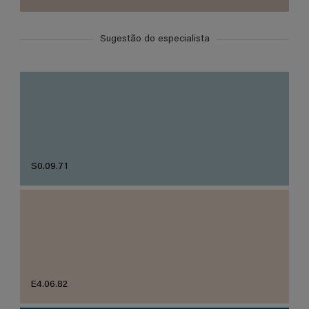
Sugestão do especialista
S0.09.71
E4.06.82