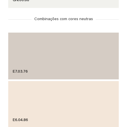
GN.00.88
Combinações com cores neutras
E7.03.76
E6.04.86