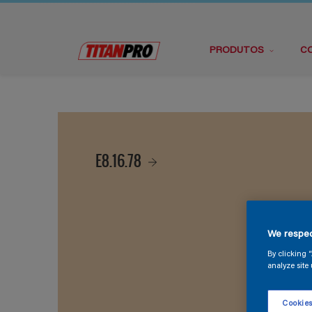
PRODUTOS
C
E8.16.78
We respec
By clicking 
analyze site 
Cookies