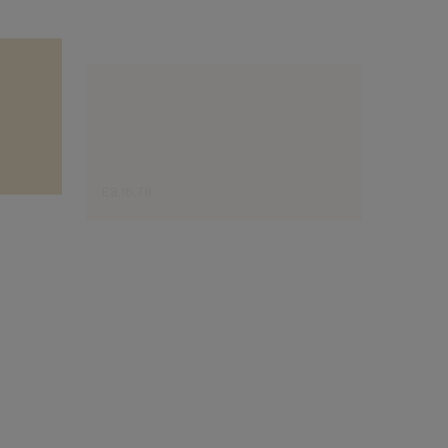
E8.16.78
E1.14.7
Sugestão do especialista