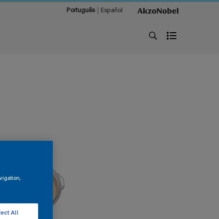
Português
Español
vigation,
ect All