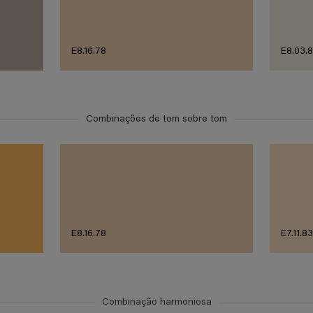
E8.16.78
E8.03.
Combinações de tom sobre tom
E8.16.78
E7.11.8
Combinação harmoniosa