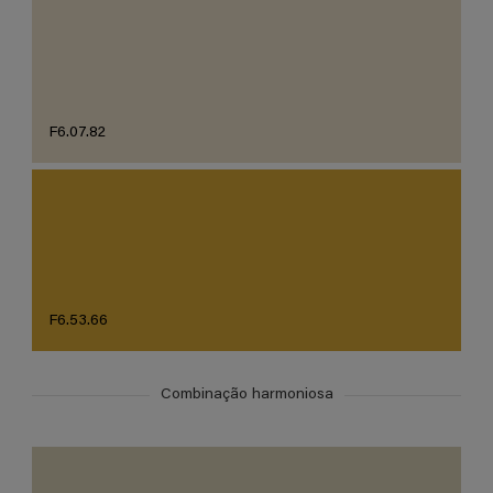
F6.07.82
F6.53.66
Combinação harmoniosa