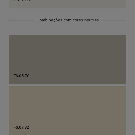
GN.01.89
Combinações com cores neutras
F6.05.70
F6.07.82