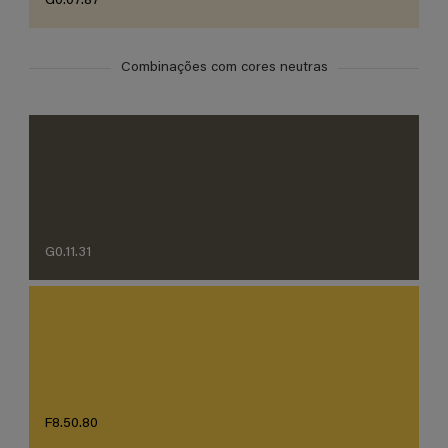
G0.07.87
Combinações com cores neutras
G0.11.31
F8.50.80