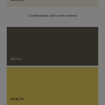
G8.06.90
Combinações com cores neutras
G0.11.31
G3.42.79