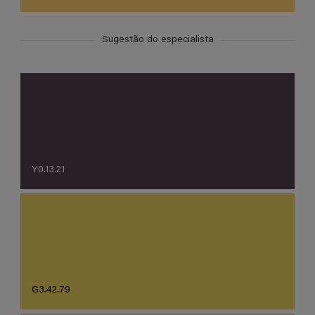
Sugestão do especialista
Y0.13.21
G3.42.79