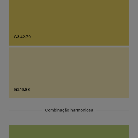
G3.42.79
G3.16.88
Combinação harmoniosa