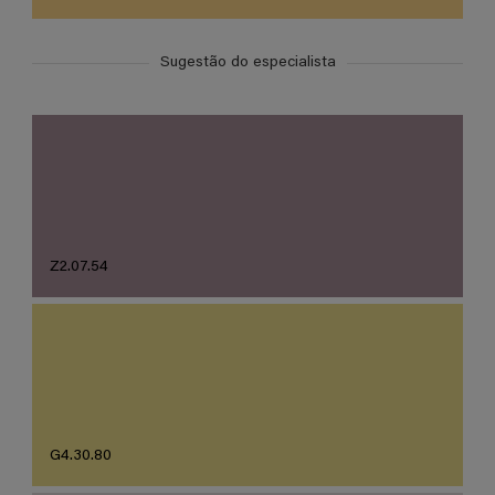
Sugestão do especialista
Z2.07.54
G4.30.80