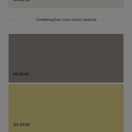
GN.02.90
Combinações com cores neutras
F8.05.55
G4.30.80