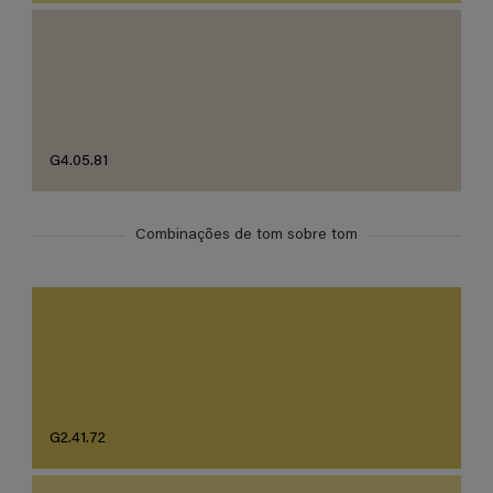
G4.05.81
Combinações de tom sobre tom
G2.41.72