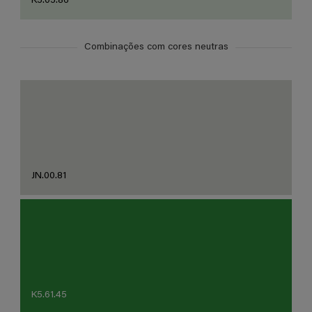
K5.05.86
Combinações com cores neutras
JN.00.81
K5.61.45