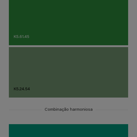
K5.61.45
K5.24.54
Combinação harmoniosa