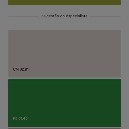
Sugestão do especialista
CN.02.81
K5.61.45