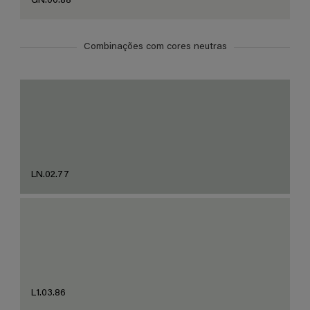
GN.00.88
Combinações com cores neutras
LN.02.77
L1.03.86