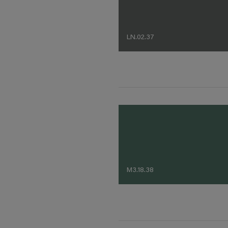
LN.02.37
M3.18.38