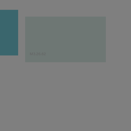
M3.26.62
J0.30.6
Sugestão do especialista