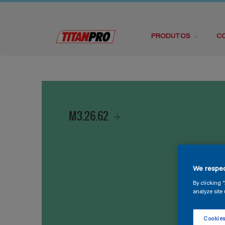
PRODUTOS
C
M3.26.62
We respec
By clicking 
analyze site 
Cookies