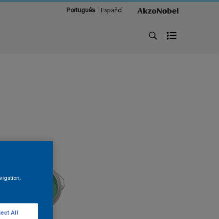
Português
Español
vigation,
ect All