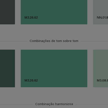
M3.26.62
NN.01.
Combinações de tom sobre tom
M3.26.62
M3.08.
Combinação harmoniosa