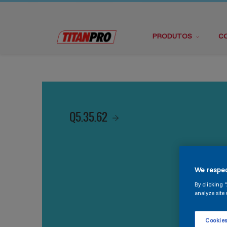
PRODUTOS
C
Q5.35.62
We respec
By clicking 
analyze site 
Cookies