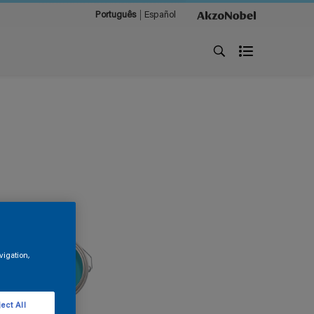
Português
Español
vigation,
ect All