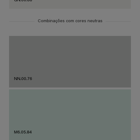
GN.00.88
Combinações com cores neutras
NN.00.76
M6.05.84