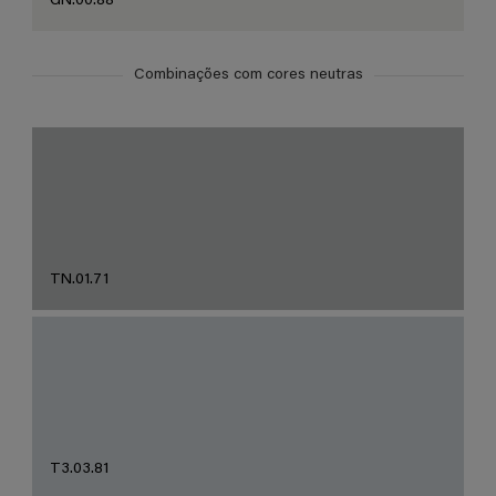
GN.00.88
Combinações com cores neutras
TN.01.71
T3.03.81