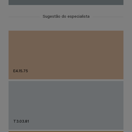
Sugestão do especialista
E4.15.75
T3.03.81