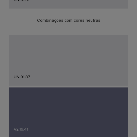
UN.01.87
Combinações com cores neutras
UN.01.87
V2.16.41