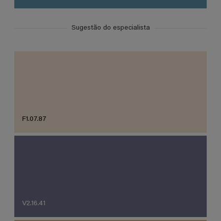
Sugestão do especialista
F1.07.87
V2.16.41