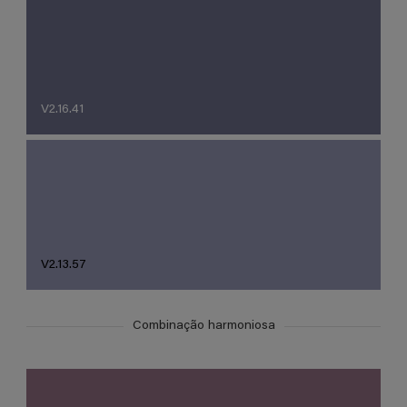
V2.16.41
V2.13.57
Combinação harmoniosa