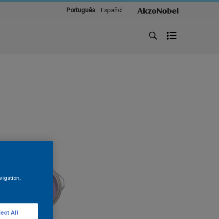
Português
Español
vigation,
ect All