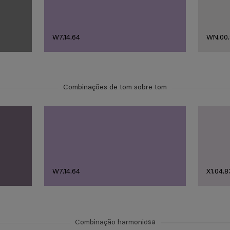
W7.14.64
WN.00.
Combinações de tom sobre tom
W7.14.64
X1.04.8
Combinação harmoniosa