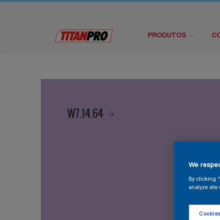
PRODUTOS
C
W7.14.64
We respec
By clicking 
analyze site 
Cookies