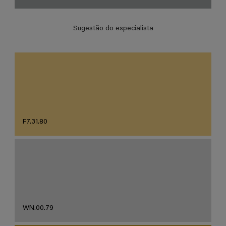
Sugestão do especialista
F7.31.80
WN.00.79