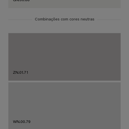
GN.00.88
Combinações com cores neutras
ZN.01.71
WN.00.79