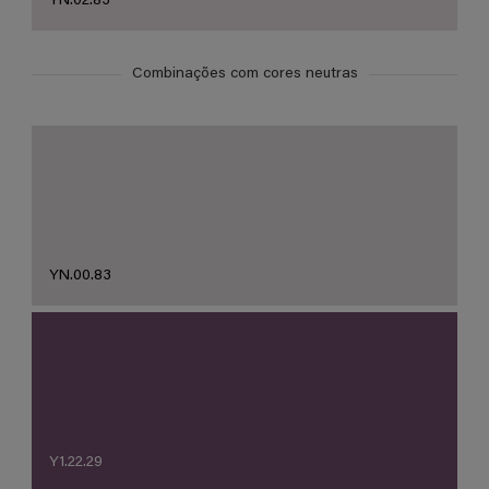
YN.02.83
Combinações com cores neutras
YN.00.83
Y1.22.29