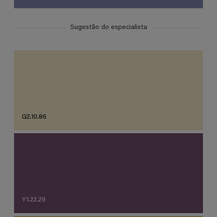
Sugestão do especialista
G2.10.86
Y1.22.29