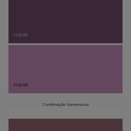
Y1.22.29
Y1.22.59
Combinação harmoniosa