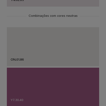
YN.02.83
Combinações com cores neutras
ON.01.86
Y7.30.40