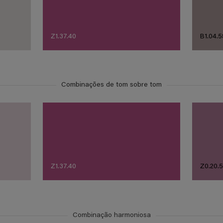
Z1.37.40
B1.04.5
Combinações de tom sobre tom
Z1.37.40
Z0.20.
Combinação harmoniosa