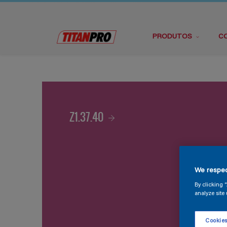
PRODUTOS
C
Z1.37.40
We respec
By clicking 
analyze site 
Cookies