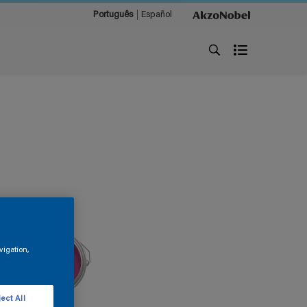
Português
Español
vigation,
ect All