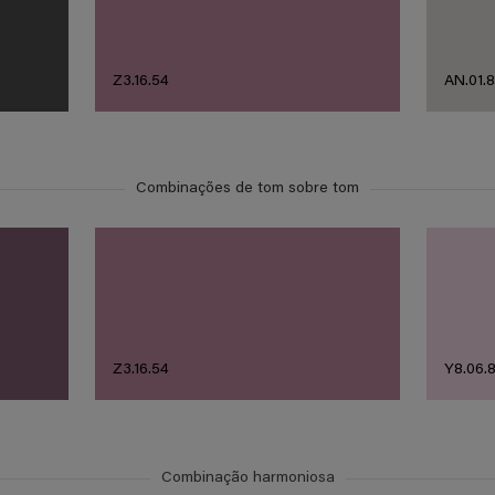
Z3.16.54
AN.01.
Combinações de tom sobre tom
Z3.16.54
Y8.06.8
Combinação harmoniosa