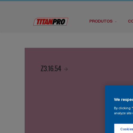
PRODUTOS
C
Z3.16.54
We respec
By clicking 
analyze site 
Cookies