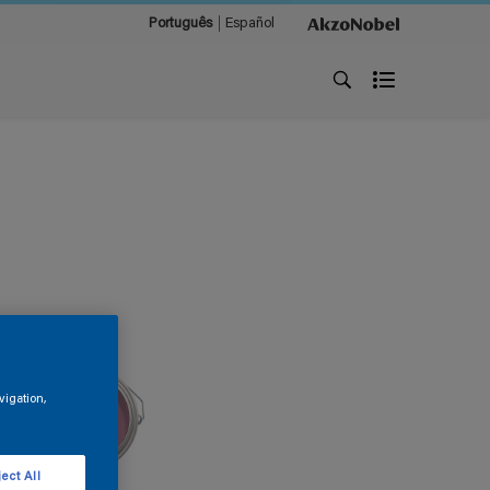
Português
Español
vigation,
ect All