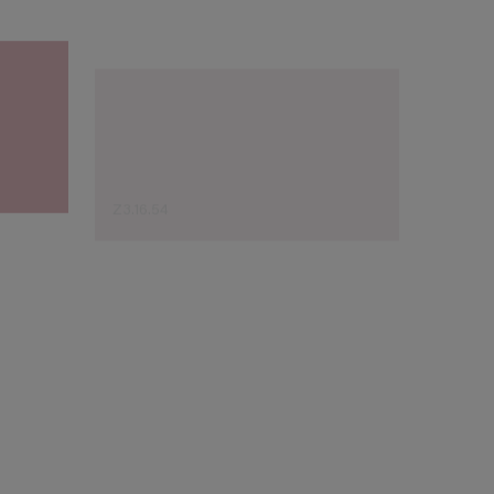
Z3.16.54
W7.14.
Sugestão do especialista