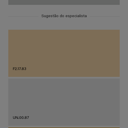
Sugestão do especialista
F2.17.83
UN.00.87