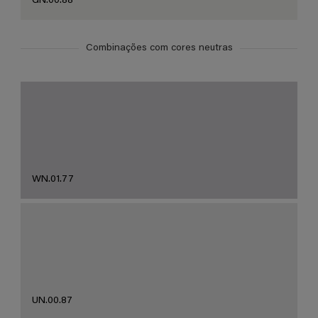
GN.00.88
Combinações com cores neutras
WN.01.77
UN.00.87