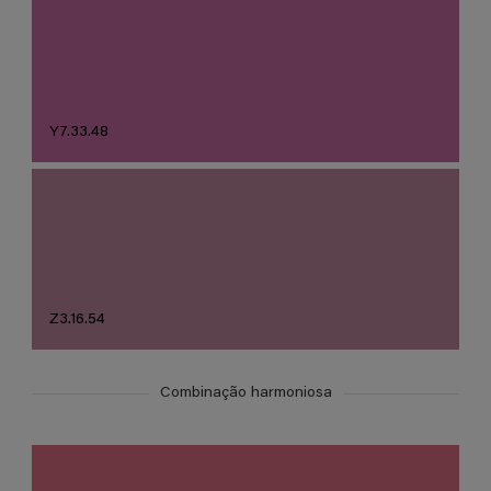
Y7.33.48
Z3.16.54
Combinação harmoniosa