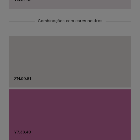
YN.02.83
Combinações com cores neutras
ZN.00.81
Y7.33.48