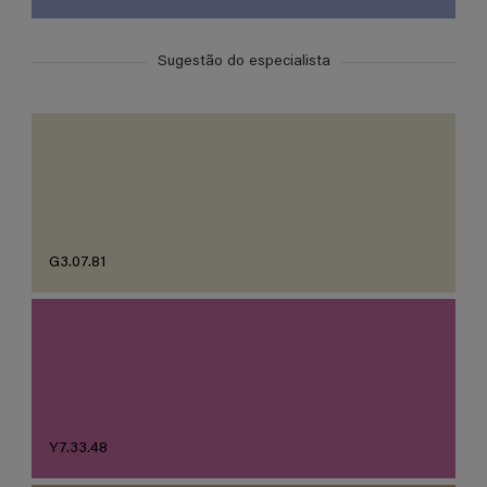
Sugestão do especialista
G3.07.81
Y7.33.48