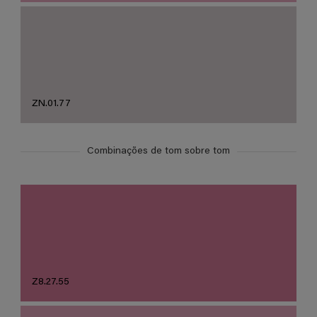
ZN.01.77
Combinações de tom sobre tom
Z8.27.55