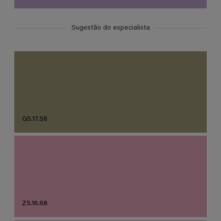
Sugestão do especialista
G5.17.58
Z5.16.68