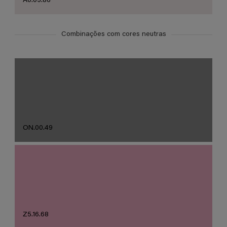
A0.03.86
Combinações com cores neutras
ON.00.49
Z5.16.68